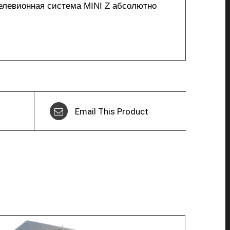
телевионная система MINI Z абсолютно
Email This Product